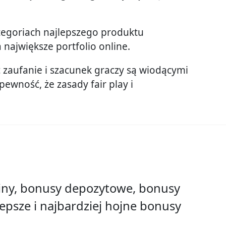
ategoriach najlepszego produktu
największe portfolio online.
 zaufanie i szacunek graczy są wiodącymi
wność, że zasady fair play i
piny, bonusy depozytowe, bonusy
epsze i najbardziej hojne bonusy