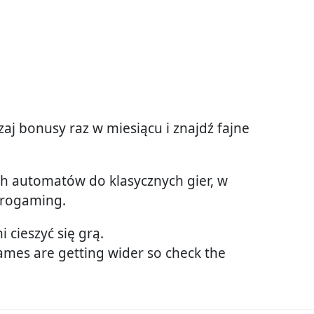
zaj bonusy raz w miesiącu i znajdź fajne
h automatów do klasycznych gier, w
icrogaming.
cieszyć się grą.
ames are getting wider so check the