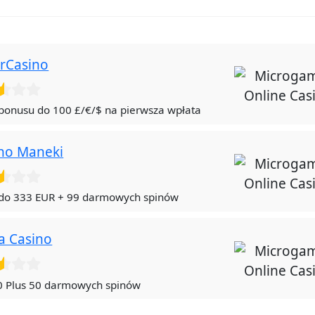
rCasino
onusu do 100 £/€/$ na pierwsza wpłata
no Maneki
do 333 EUR + 99 darmowych spinów
a Casino
0 Plus 50 darmowych spinów