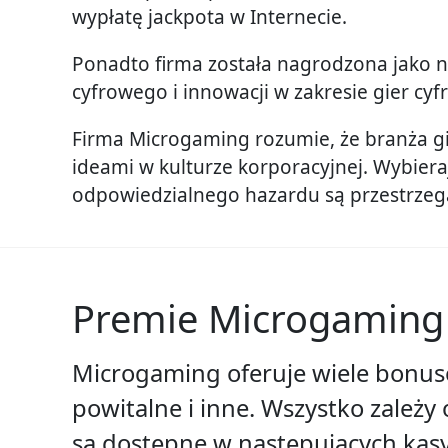
wypłatę jackpota w Internecie.
Ponadto firma została nagrodzona jako n
cyfrowego i innowacji w zakresie gier cy
Firma Microgaming rozumie, że branża gie
ideami w kulturze korporacyjnej. Wybier
odpowiedzialnego hazardu są przestrzeg
Premie Microgaming
Microgaming oferuje wiele bonus
powitalne i inne. Wszystko zależy
są dostępne w następujących kas