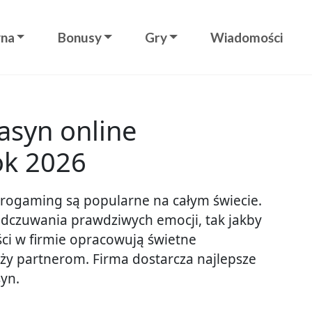
na
Bonusy
Gry
Wiadomości
kasyn online
ok 2026
rogaming są popularne na całym świecie.
dczuwania prawdziwych emocji, tak jakby
ści w firmie opracowują świetne
y partnerom. Firma dostarcza najlepsze
yn.