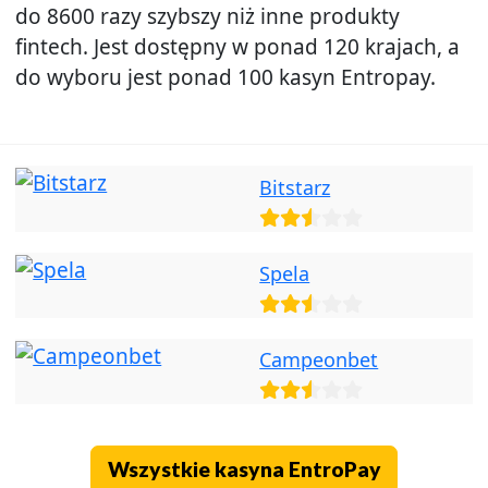
do 8600 razy szybszy niż inne produkty
fintech. Jest dostępny w ponad 120 krajach, a
do wyboru jest ponad 100 kasyn Entropay.
Bitstarz
Spela
Campeonbet
Wszystkie kasyna EntroPay