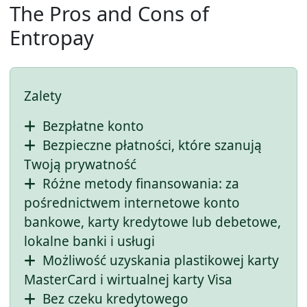
The Pros and Cons of
Entropay
Zalety
Bezpłatne konto
Bezpieczne płatności, które szanują
Twoją prywatność
Różne metody finansowania: za
pośrednictwem internetowe konto
bankowe, karty kredytowe lub debetowe,
lokalne banki i usługi
Możliwość uzyskania plastikowej karty
MasterCard i wirtualnej karty Visa
Bez czeku kredytowego