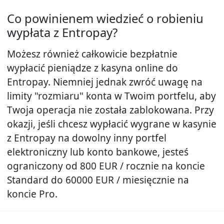
Co powinienem wiedzieć o robieniu
wypłata z Entropay?
Możesz również całkowicie bezpłatnie
wypłacić pieniądze z kasyna online do
Entropay. Niemniej jednak zwróć uwagę na
limity "rozmiaru" konta w Twoim portfelu, aby
Twoja operacja nie została zablokowana. Przy
okazji, jeśli chcesz wypłacić wygrane w kasynie
z Entropay na dowolny inny portfel
elektroniczny lub konto bankowe, jesteś
ograniczony od 800 EUR / rocznie na koncie
Standard do 60000 EUR / miesięcznie na
koncie Pro.