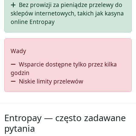
Bez prowizji za pieniądze przelewy do
sklepów internetowych, takich jak kasyna
online Entropay
Wady
Wsparcie dostępne tylko przez kilka
godzin
Niskie limity przelewów
Entropay — często zadawane
pytania