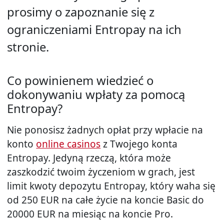
prosimy o zapoznanie się z
ograniczeniami Entropay na ich
stronie.
Co powinienem wiedzieć o
dokonywaniu wpłaty za pomocą
Entropay?
Nie ponosisz żadnych opłat przy wpłacie na
konto
online casinos
z Twojego konta
Entropay. Jedyną rzeczą, która może
zaszkodzić twoim życzeniom w grach, jest
limit kwoty depozytu Entropay, który waha się
od 250 EUR na całe życie na koncie Basic do
20000 EUR na miesiąc na koncie Pro.